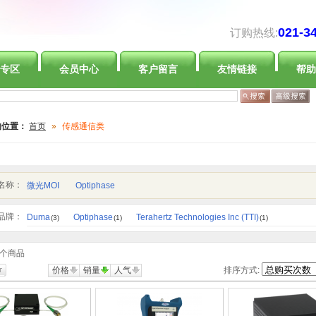
021-3
订购热线:
专区
会员中心
客户留言
友情链接
帮助
的位置：
首页
»
传感通信类
名称：
微光MOI
Optiphase
品牌：
Duma
Optiphase
Terahertz Technologies Inc (TTI)
(3)
(1)
(1)
个商品
价格
销量
人气
排序方式: