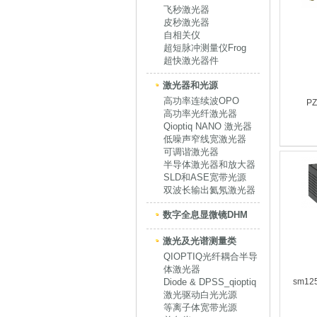
飞秒激光器
皮秒激光器
自相关仪
超短脉冲测量仪Frog
超快激光器件
激光器和光源
高功率连续波OPO
P
高功率光纤激光器
Qioptiq NANO 激光器
低噪声窄线宽激光器
可调谐激光器
半导体激光器和放大器
SLD和ASE宽带光源
双波长输出氦氖激光器
数字全息显微镜DHM
激光及光谱测量类
QIOPTIQ光纤耦合半导
体激光器
Diode & DPSS_qioptiq
sm1
激光驱动白光光源
等离子体宽带光源