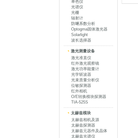
单色仪
光谱仪
光栅
辐射计
防嗮系数分析
Optogma固体激光器
Solarlight
波长选择器
激光测量设备
激光准直仪
红外激光观察镜
激光功率能量计
光学斩波器
光束质量分析仪
位敏探测器
红外相机
O/E转换模块探测器
TIA-525S
太赫兹模块
太赫兹相机及源
太赫兹探测器
太赫兹元器件及晶体
太赫兹光谱仪