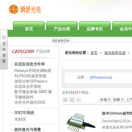
首页
产品分类
品牌专区
会员中
产品分类
您当前的位置：
首页
»
激光器和光源
»
自适应信息光学类
Holoeye空间光调制器
ALPAO高速变形镜
品牌：
QPhotonics
(3)
波前分析仪Phasics
自适应光学系统
数字微反射镜 DMD 数
总共找到
3
个商品
字微镜器件
价格
销量
人
光学元件器件DOE
3D打印系统
脉冲1550nm超
光刻仪
Denselight公司
体激光器采用14P
超快激光与测量