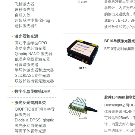
最低脉冲输出功率
飞秒激光器
器设计，内置光纤
皮秒激光器
的输出光谱线宽，
自相关仪
超短脉冲测量仪Frog
成BF9，BF10，
超快激光器件
波长数值和更小的
激光器和光源
BF10单频激光器
高功率连续波OPO
高功率光纤激光器
BF10可调制单频
Qioptiq NANO 激光器
低噪声窄线宽激光器
可调谐激光器
半导体激光器和放大器
SLD和ASE宽带光源
双波长输出氦氖激光器
数字全息显微镜DHM
脉冲1648nm超
激光及光谱测量类
Denselight公司
QIOPTIQ光纤耦合半导
体激光器采用14P
体激光器
可以达到25mW（
Diode & DPSS_qioptiq
计，内置光纤布拉
激光驱动白光光源
出光谱线宽，和出
等离子体宽带光源