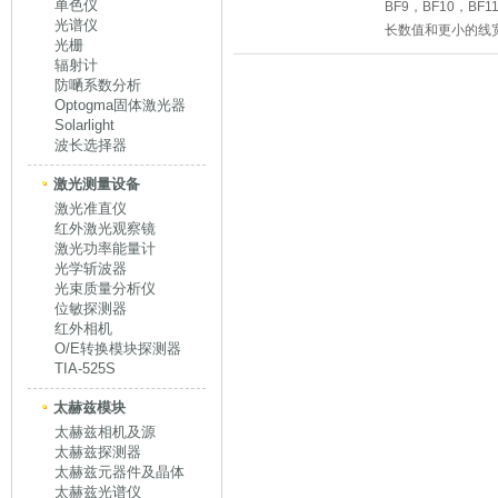
单色仪
BF9，BF10，B
光谱仪
长数值和更小的线
光栅
辐射计
防嗮系数分析
Optogma固体激光器
Solarlight
波长选择器
激光测量设备
激光准直仪
红外激光观察镜
激光功率能量计
光学斩波器
光束质量分析仪
位敏探测器
红外相机
O/E转换模块探测器
TIA-525S
太赫兹模块
太赫兹相机及源
太赫兹探测器
太赫兹元器件及晶体
太赫兹光谱仪