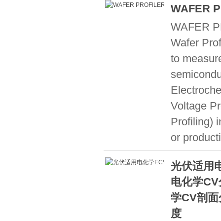
WAFER P
WAFER PR
Wafer Prof
to measure
semiconduc
Electroch
Voltage Pr
Profiling)
or product
光伏适用电
电化学C
学CV剖面
度