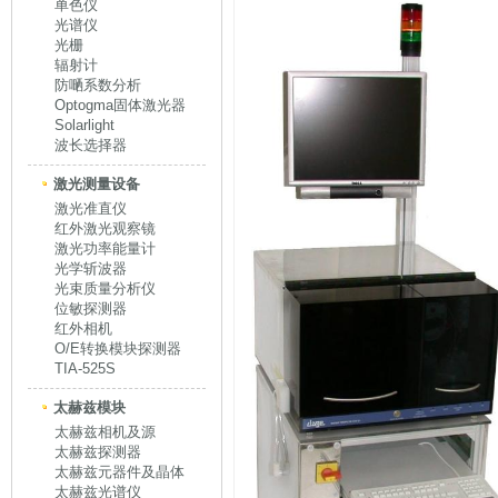
单色仪
光谱仪
光栅
辐射计
防嗮系数分析
Optogma固体激光器
Solarlight
波长选择器
激光测量设备
激光准直仪
红外激光观察镜
激光功率能量计
光学斩波器
光束质量分析仪
位敏探测器
红外相机
O/E转换模块探测器
TIA-525S
太赫兹模块
太赫兹相机及源
太赫兹探测器
太赫兹元器件及晶体
太赫兹光谱仪