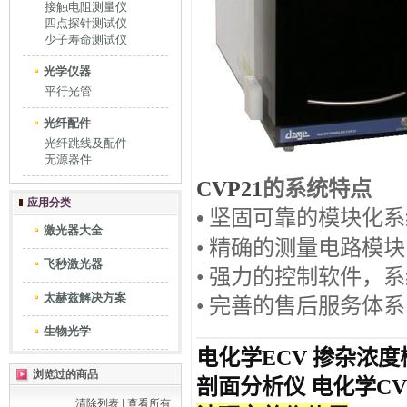
接触电阻测量仪
四点探针测试仪
少子寿命测试仪
光学仪器
平行光管
光纤配件
光纤跳线及配件
无源器件
CVP21
的系统特点
应用分类
•
坚固可靠的模块化系
激光器大全
•
精确的测量电路模块
飞秒激光器
•
强力的控制软件，系
太赫兹解决方案
•
完善的售后服务体系
生物光学
电化学ECV 掺杂浓度
浏览过的商品
剖面分析仪 电化学C
清除列表
|
查看所有