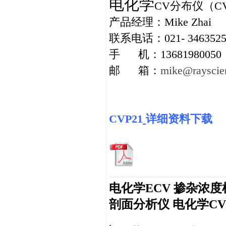
电化学
CV
分布仪（
C
产品经理：
Mike Zhai
联系电话：
021- 3463525
手
机：
13681980050
邮
箱：
mike@rayscie
CVP21
详细资料下载
电化学ECV
掺杂浓度
剖面分析仪
电化学
C