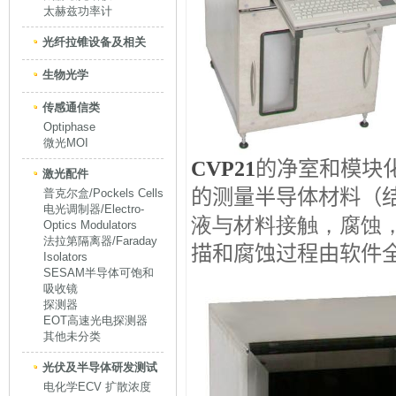
太赫兹功率计
光纤拉锥设备及相关
生物光学
传感通信类
Optiphase
微光MOI
CVP21
的净室和模块
激光配件
的测量半导体材料（
普克尔盒/Pockels Cells
电光调制器/Electro-
液与材料接触，腐蚀
Optics Modulators
法拉第隔离器/Faraday
描和腐蚀过程由软件
Isolators
SESAM半导体可饱和
吸收镜
探测器
EOT高速光电探测器
其他未分类
光伏及半导体研发测试
电化学ECV 扩散浓度