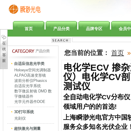
首页
产品分类
品牌专区
会员中
产品分类
您当前的位置：
首页
»
自适应信息光学类
电化学ECV 掺
Holoeye空间光调制器
仪）电化学CV剖
ALPAO高速变形镜
波前分析仪Phasics
测试仪
自适应光学系统
数字微反射镜 DMD 数
全自动电化学
CV
分布
字微镜器件
光学元件器件DOE
领域用户的的首选!
3D打印系统
上海瞬渺光电官方中国
光刻仪
服务众多知名光伏企业
超快激光与测量