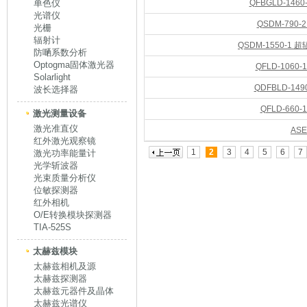
单色仪
QFBGLD-146
光谱仪
QSDM-790
光栅
辐射计
QSDM-1550-1
防嗮系数分析
Optogma固体激光器
QFLD-1060
Solarlight
QDFBLD-14
波长选择器
QFLD-660
激光测量设备
激光准直仪
AS
红外激光观察镜
1
2
3
4
5
6
7
激光功率能量计
光学斩波器
光束质量分析仪
位敏探测器
红外相机
O/E转换模块探测器
TIA-525S
太赫兹模块
太赫兹相机及源
太赫兹探测器
太赫兹元器件及晶体
太赫兹光谱仪