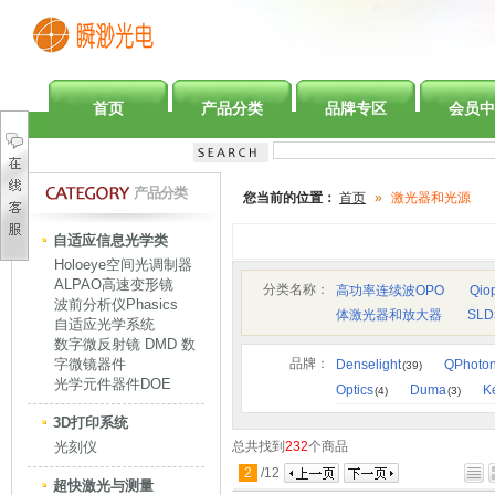
首页
产品分类
品牌专区
会员中
产品分类
您当前的位置：
首页
»
激光器和光源
自适应信息光学类
Holoeye空间光调制器
ALPAO高速变形镜
分类名称：
高功率连续波OPO
Qio
波前分析仪Phasics
体激光器和放大器
SL
自适应光学系统
数字微反射镜 DMD 数
字微镜器件
品牌：
Denselight
QPhoton
(39)
光学元件器件DOE
Optics
Duma
K
(4)
(3)
3D打印系统
光刻仪
总共找到
232
个商品
2
/
12
超快激光与测量