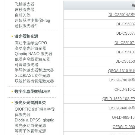
飞秒激光器
商
皮秒激光器
自相关仪
DL-CS5014
超短脉冲测量仪Frog
DL-CS50
超快激光器件
DL-CS50
激光器和光源
高功率连续波OPO
DL-CS510
高功率光纤激光器
DL-CS51
Qioptiq NANO 激光器
低噪声窄线宽激光器
DL-CS515
可调谐激光器
半导体激光器和放大器
QSOA-1310
SLD和ASE宽带光源
QSOA-790 
双波长输出氦氖激光器
QFLD-810
数字全息显微镜DHM
QFLD-1550-10S
激光及光谱测量类
QSOA-840 
QIOPTIQ光纤耦合半导
体激光器
QFLD-685-
Diode & DPSS_qioptiq
激光驱动白光光源
QFBGLD-98
等离子体宽带光源