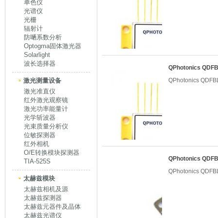
单色仪
光谱仪
光栅
辐射计
防嗮系数分析
Optogma固体激光器
Solarlight
波长选择器
QPhotonics QD
激光测量设备
QPhotonics QD
激光准直仪
红外激光观察镜
激光功率能量计
光学斩波器
光束质量分析仪
位敏探测器
红外相机
O/E转换模块探测器
QPhotonics QD
TIA-525S
QPhotonics QD
太赫兹模块
太赫兹相机及源
太赫兹探测器
太赫兹元器件及晶体
太赫兹光谱仪