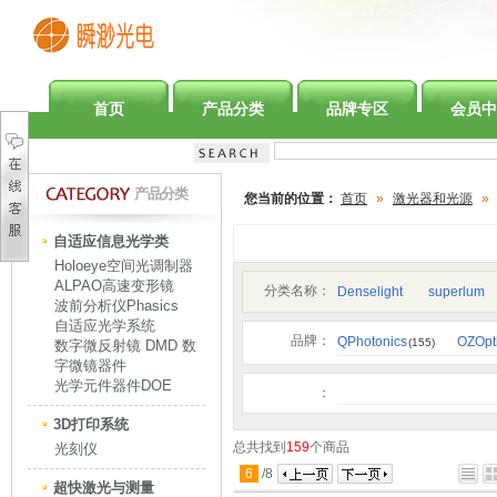
首页
产品分类
品牌专区
会员中
产品分类
您当前的位置：
首页
»
激光器和光源
»
自适应信息光学类
Holoeye空间光调制器
ALPAO高速变形镜
分类名称：
Denselight
superlum
波前分析仪Phasics
自适应光学系统
品牌：
QPhotonics
OZOpt
(155)
数字微反射镜 DMD 数
字微镜器件
光学元件器件DOE
：
3D打印系统
总共找到
159
个商品
光刻仪
6
/
8
超快激光与测量