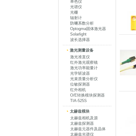
单色仪
光谱仪
光栅
辐射计
防嗮系数分析
Optogma固体激光器
Solarlight
波长选择器
激光测量设备
激光准直仪
红外激光观察镜
激光功率能量计
光学斩波器
光束质量分析仪
位敏探测器
红外相机
O/E转换模块探测器
TIA-525S
太赫兹模块
太赫兹相机及源
太赫兹探测器
太赫兹元器件及晶体
太赫兹光谱仪