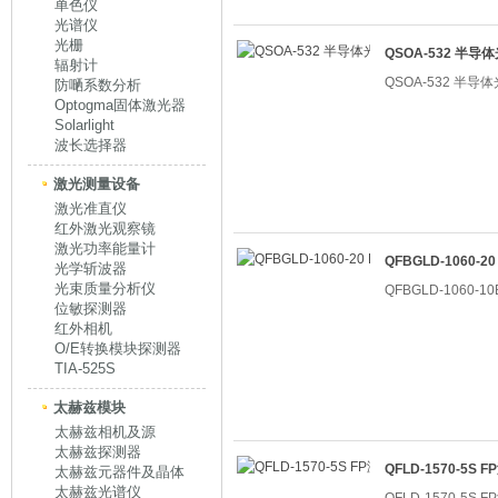
单色仪
光谱仪
光栅
QSOA-532 半
辐射计
QSOA-532 半
防嗮系数分析
Optogma固体激光器
Solarlight
波长选择器
激光测量设备
激光准直仪
红外激光观察镜
激光功率能量计
QFBGLD-1060-
光学斩波器
光束质量分析仪
QFBGLD-1060-
位敏探测器
红外相机
O/E转换模块探测器
TIA-525S
太赫兹模块
太赫兹相机及源
太赫兹探测器
QFLD-1570-5S
太赫兹元器件及晶体
太赫兹光谱仪