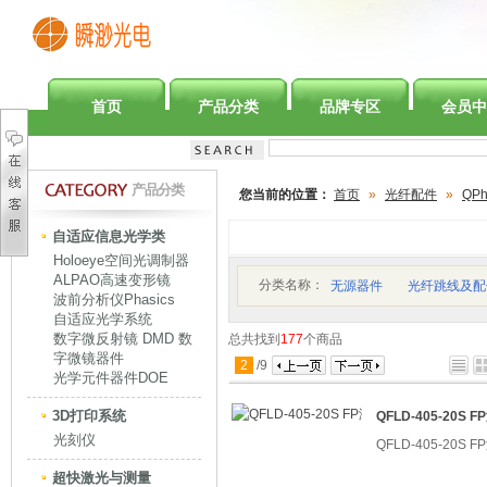
首页
产品分类
品牌专区
会员中
产品分类
您当前的位置：
首页
»
光纤配件
»
QPh
自适应信息光学类
Holoeye空间光调制器
ALPAO高速变形镜
分类名称：
无源器件
光纤跳线及配
波前分析仪Phasics
自适应光学系统
数字微反射镜 DMD 数
总共找到
177
个商品
字微镜器件
2
/
9
光学元件器件DOE
3D打印系统
QFLD-405-20S
光刻仪
QFLD-405-20S
超快激光与测量